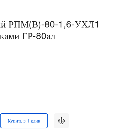
ый РПМ(В)-80-1,6-УХЛ1
вками ГР-80ал
Купить в 1 клик