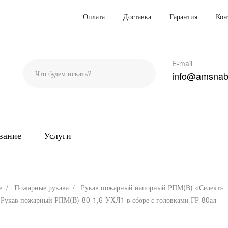
Оплата
Доставка
Гарантия
Кон
E-mail
info@amsnab
вание
Услуги
е
Пожарные рукава
Рукав пожарный напорный РПМ(В) «Селект»
Рукав пожарный РПМ(В)-80-1,6-УХЛ1 в сборе с головками ГР-80ал