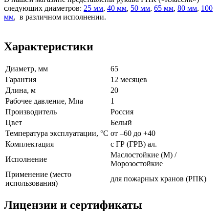
следующих диаметров:
25 мм
,
40 мм
,
50 мм
,
65 мм
,
80 мм
,
100
мм
, в различном исполнении.
Характеристики
Диаметр, мм
65
Гарантия
12 месяцев
Длина, м
20
Рабочее давление, Мпа
1
Производитель
Россия
Цвет
Белый
Температура эксплуатации, °C
от –60 до +40
Комплектация
с ГР (ГРВ) ал.
Маслостойкие (М) /
Исполнение
Морозостойкие
Применение (место
для пожарных кранов (РПК)
использования)
Лицензии и сертификаты