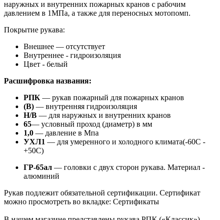
наружных и внутренних пожарных кранов с рабочим
давлением в 1МПа, а также для переносных мотопомп.
Покрытие рукава:
Внешнее — отсутствует
Внутреннее - гидроизоляция
Цвет - белый
Расшифровка названия:
РПК
— рукав пожарный для пожарных кранов
(В)
— внутренняя гидроизоляция
Н/В
— для наружных и внутренних кранов
65
— условный проход (диаметр) в мм
1,0
— давление в Мпа
УХЛ1
— для умеренного и холодного климата(-60С -
+50С)
ГР-65ал
— головки с двух сторон рукава. Материал -
алюминий
Рукав подлежит обязательной сертификации. Сертификат
можно просмотреть во вкладке: Сертификаты
В нашем магазине представлены рукава РПК («Классик»)