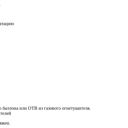
.
уатацию
о баллона или ОТВ из газового огнетушителя.
ителей
яжен.