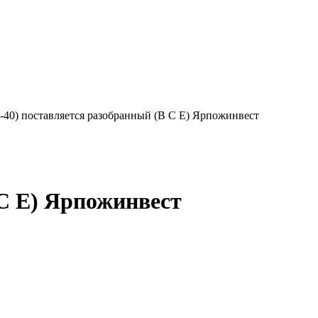
40) поставляется разобранный (B C E) Ярпожинвест
C E) Ярпожинвест