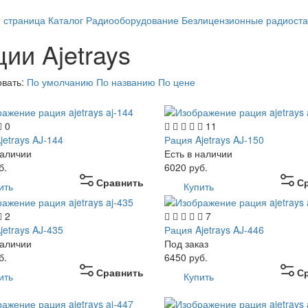
я страница
Каталог
Радиооборудование
Безлицензионные радиост
ии Ajetrays
овать:
По умолчанию
По названию
По цене
0
11
jetrays AJ-144
Рация Ajetrays AJ-150
наличии
Есть в наличии
б.
6020
руб.
Сравнить
С
ить
Купить
2
7
jetrays AJ-435
Рация Ajetrays AJ-446
наличии
Под заказ
б.
6450
руб.
Сравнить
С
ить
Купить