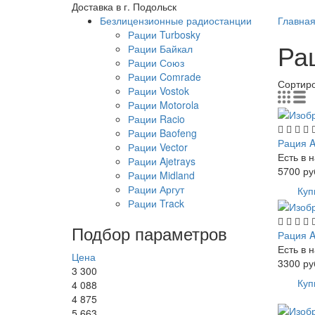
Доставка в г. Подольск
Безлицензионные радиостанции
Главна
Рации Turbosky
Рац
Рации Байкал
Рации Союз
Рации Comrade
Сортир
Рации Vostok
Рации Motorola
Рации Racio
Рации Baofeng
Рация A
Рации Vector
Есть в 
Рации Ajetrays
5700
ру
Рации Midland
Рации Аргут
Куп
Рации Track
Подбор параметров
Рация A
Есть в 
Цена
3300
ру
3 300
Куп
4 088
4 875
5 663