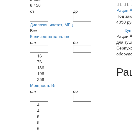
6 450
Рация A
от
до
Под зак
4050
ру
Диапазон частот, МГц
Куп
Все
Рации A
Количество каналов
для туш
от
до
Серпухо
оборуд
16
76
Рац
136
196
256
Мощность Вт
от
до
4
4
5
5
6