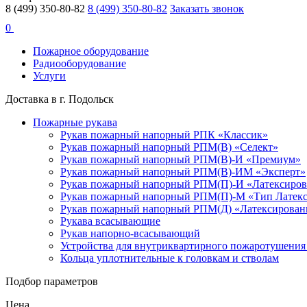
8 (499) 350-80-82
8 (499) 350-80-82
Заказать звонок
0
Пожарное оборудование
Радиооборудование
Услуги
Доставка в г. Подольск
Пожарные рукава
Рукав пожарный напорный РПК «Классик»
Рукав пожарный напорный РПМ(В) «Селект»
Рукав пожарный напорный РПМ(В)-И «Премиум»
Рукав пожарный напорный РПМ(В)-ИМ «Эксперт»
Рукав пожарный напорный РПМ(П)-И «Латексиро
Рукав пожарный напорный РПМ(П)-М «Тип Латек
Рукав пожарный напорный РПМ(Д) «Латексирова
Рукава всасывающие
Рукав напорно-всасывающий
Устройства для внутриквартирного пожаротушени
Кольца уплотнительные к головкам и стволам
Подбор параметров
Цена