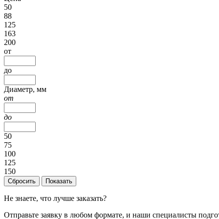
50
88
125
163
200
от
до
Диаметр, мм
от
до
50
75
100
125
150
Сбросить
Показать
Не знаете, что лучше заказать?
Отправьте заявку в любом формате, и наши специалисты подго