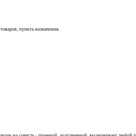
товаров, пункта назначения.
елан на совесть - прочный, долговечный, выдерживает любой тр