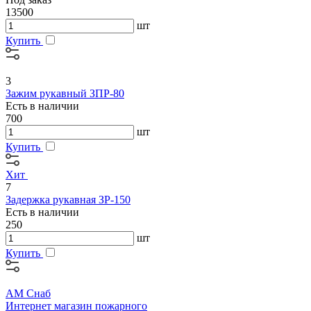
13500
шт
Купить
3
Зажим рукавный ЗПР-80
Есть в наличии
700
шт
Купить
Хит
7
Задержка рукавная ЗР-150
Есть в наличии
250
шт
Купить
АМ Снаб
Интернет магазин пожарного